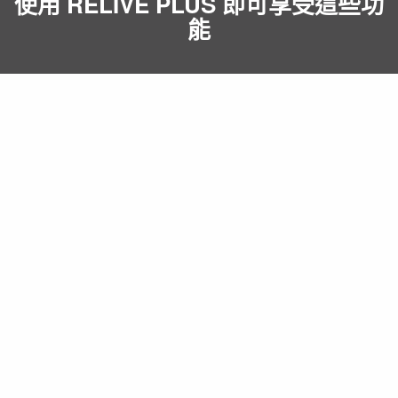
使用 RELIVE PLUS 即可享受這些功
能
影像畫質
您的影片為高解析度畫質。
控制影片速度
以自己的步調觀看。
隨時編輯。
盡情創造